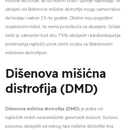
mišićne distrofije, ali su obično blaži i sporije napreduju, te
oboljeli od Bekerove mišićne distrofije mogu samostalno
da hodaju i nakon 15-te godine. Obično nisu pogođeni
respiratorni mišići, te nema poteškoća sa disanjem. Srčani
mišić je zahvaćen kod oko 75% oboljelih i kardiomiopatija
predstavlja najčešći uzrok smrti osoba sa Bekerovom
mišićnom distrofijom.
Dišenova mišićna
distrofija (DMD)
Dišenova mišićna distrofija (DMD)
je jedna od
najčešćih retkih neuromišićnih genetskih bolesti. Gotovo
polovina oboljelih od nekog tipa mišićne distrofije ima