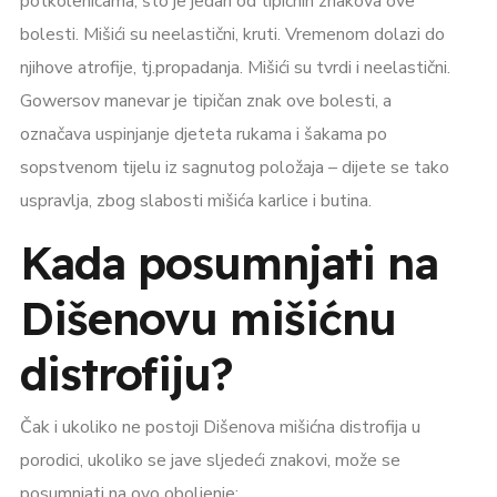
potkolenicama, što je jedan od tipičnih znakova ove
bolesti. Mišići su neelastični, kruti. Vremenom dolazi do
njihove atrofije, tj.propadanja. Mišići su tvrdi i neelastični.
Gowersov manevar je tipičan znak ove bolesti, a
označava uspinjanje djeteta rukama i šakama po
sopstvenom tijelu iz sagnutog položaja – dijete se tako
uspravlja, zbog slabosti mišića karlice i butina.
Kada posumnjati na
Dišenovu mišićnu
distrofiju?
Čak i ukoliko ne postoji Dišenova mišićna distrofija u
porodici, ukoliko se jave sljedeći znakovi, može se
posumnjati na ovo oboljenje: