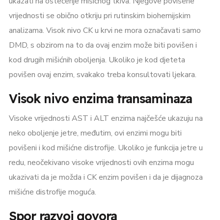
ukazati na oštećenje mišićnog tkiva. Njegove povišene
vrijednosti se obično otkriju pri rutinskim biohemijskim
analizama. Visok nivo CK u krvi ne mora označavati samo
DMD, s obzirom na to da ovaj enzim može biti povišen i
kod drugih mišićnih oboljenja. Ukoliko je kod djeteta
povišen ovaj enzim, svakako treba konsultovati ljekara.
Visok nivo enzima transaminaza
Visoke vrijednosti AST i ALT enzima najčešće ukazuju na
neko oboljenje jetre, međutim, ovi enzimi mogu biti
povišeni i kod mišićne distrofije. Ukoliko je funkcija jetre u
redu, neočekivano visoke vrijednosti ovih enzima mogu
ukazivati da je možda i CK enzim povišen i da je dijagnoza
mišićne distrofije moguća.
Spor razvoj govora