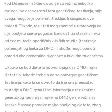
kod Dišenove mišićne distrofije su važni iz nekoliko
razloga. Na osnovu rezultata genetičkog testiranja, prije
svega, moguće je potvrditi ili isključiti dijagnozu ove
bolesti. Takođe, rezultati mogu pomoći u utvrđivanju da
li je oboljelo dijete pogodan kandidat za ulazak u neku
od tzv. mutacija-specifičnih kliničkih studija (testiranje
potencijalnog lijeka za DMD). Takođe, mogu pomoći
porodici oko prenatalne dijagnoze u budućim trudnoćama.
Ukoliko se kod djeteta potvrdi dijagnoza DMD, majka
djeteta bi takođe trebalo da se podvrgne genetičkom
testiranju, kako bi se utvrdilo da li je ona prenosilac
mutacije u DMD genu ili ne. Informacija o rezultatima
genetičkog testiranja majke na DMD gen je važna za
ženske članove porodice majke oboljelog djeteta, zbog