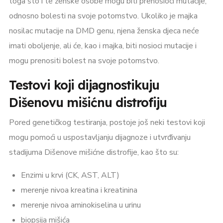
toga što i te ženske osobe mogu biti prenosioci mutacije,
odnosno bolesti na svoje potomstvo. Ukoliko je majka
nosilac mutacije na DMD genu, njena ženska djeca neće
imati oboljenje, ali će, kao i majka, biti nosioci mutacije i
mogu prenositi bolest na svoje potomstvo.
Testovi koji dijagnostikuju
Dišenovu mišićnu distrofiju
Pored genetičkog testiranja, postoje još neki testovi koji
mogu pomoći u uspostavljanju dijagnoze i utvrđivanju
stadijuma Dišenove mišićne distrofije, kao što su:
Enzimi u krvi (CK, AST, ALT)
merenje nivoa kreatina i kreatinina
merenje nivoa aminokiselina u urinu
biopsija mišića