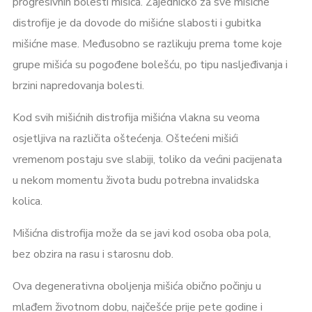
progresivnih bolesti mišića. Zajedničko za sve mišićne
distrofije je da dovode do mišićne slabosti i gubitka
mišićne mase. Međusobno se razlikuju prema tome koje
grupe mišića su pogođene bolešću, po tipu nasljeđivanja i
brzini napredovanja bolesti.
Kod svih mišićnih distrofija mišićna vlakna su veoma
osjetljiva na različita oštećenja. Oštećeni mišići
vremenom postaju sve slabiji, toliko da većini pacijenata
u nekom momentu života budu potrebna invalidska
kolica.
Mišićna distrofija može da se javi kod osoba oba pola,
bez obzira na rasu i starosnu dob.
Ova degenerativna oboljenja mišića obično počinju u
mlađem životnom dobu, najčešće prije pete godine i