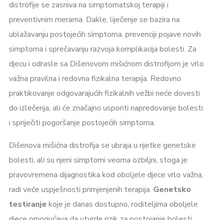
distrofije se zasniva na simptomatskoj terapiji i
preventivnim merama. Dakle, liječenje se bazira na
ublažavanju postojećih simptoma, prevenciji pojave novih
simptoma i sprečavanju razvoja komplikacija bolesti. Za
djecu i odrasle sa Dišenovom mišićnom distrofijom je vrlo
važna pravilna i redovna fizikalna terapija. Redovno
praktikovanje odgovarajućih fizikalnih vežbi neće dovesti
do izlečenja, ali će značajno usporiti napredovanje bolesti
i spriječiti pogoršanje postojećih simptoma.
Dišenova mišićna distrofija se ubraja u rijetke genetske
bolesti, ali su njeni simptomi veoma ozbiljni, stoga je
pravovremena dijagnostika kod oboljele djece vrlo važna,
radi veće uspješnosti primjenjenih terapija.
Genetsko
testiranje
koje je danas dostupno, roditeljima oboljele
djece omogućava da utvrde rizik za postojanje bolesti