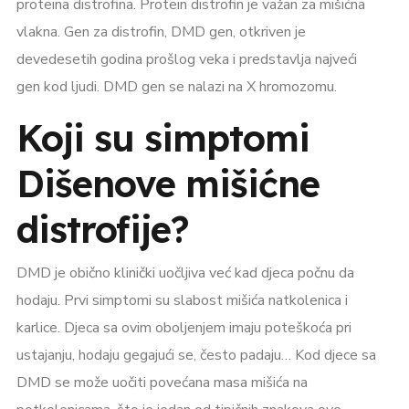
proteina distrofina. Protein distrofin je važan za mišićna
vlakna. Gen za distrofin, DMD gen, otkriven je
devedesetih godina prošlog veka i predstavlja najveći
gen kod ljudi. DMD gen se nalazi na X hromozomu.
Koji su simptomi
Dišenove mišićne
distrofije?
DMD je obično klinički uočljiva već kad djeca počnu da
hodaju. Prvi simptomi su slabost mišića natkolenica i
karlice. Djeca sa ovim oboljenjem imaju poteškoća pri
ustajanju, hodaju gegajući se, često padaju… Kod djece sa
DMD se može uočiti povećana masa mišića na