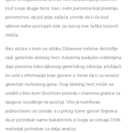
kod svoje druge dece, kao i svim parovima koji planiraju
potomstvo, da još prije začeća, utvrde da li će kod
njihove bebe postojati rizik za razvoj ove teške bolesti
mišića.
Bez obzira o kom se obliku Dišenove mišićne distrofije
radi, genetski skrining test Adventia budućim roditeljima
daje preciznu sliku njihovog genetskog zdravlja, pružajući
im uvid u informacije koje govore o tome da li su nosioci
genetski mutiranog gena. Ovaj skrining test može se
uraditi u bilo kom životnom periodu i starosna granica za
njegovo izvođenje ne postoji. Vrlo je komforan,
jednostavno se izvode, a u prilog tome govori činjenica
da je potreban samo bukalni bris iz koga se izdvaja DNK
materijal potreban za dalju analizu.