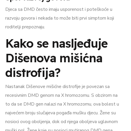
Djeca sa DMD često imaju usporenost i poteškoće u
razvoju govora i nekada to može biti prvi simptom koji
roditelji prepoznaju.
Kako se nasljeđuje
Dišenova mišićna
distrofija?
Nastanak Dišenove mišićne distrofije je povezan sa
recesivnim DMD genom na X hromozomu. S obzirom na
to da se DMD gen nalazi na X hromozomu, ova bolest u
najvećem broju slučajeva pogađa mušku djecu. Žene su
nosioci ovog oboljenja, dok od njega oboljeva uglavnom
muški pol. Žene koje su nosioci mutiranog DMD gena