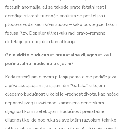
fetalnih anomalija, ali se takođe prate fetalni rast i
određuje starost trudnoće, analizira se posteljica i
plodova voda, kao i krvni sudovi – kako posteljice, tako i
fetusa (tzv. Doppler ultrazvuk) radi pravovremene
detekcije potencijalnih komplikacija.
Gdje vidite budućnost prenatalne dijagnostike i
perinatalne medicine u cijelini?
Kada razmišljam o ovom pitanju pomalo me podiđe jeza,
a prva asocijacija mi je sjajan film “Gataka“ u kojem
gledamo budućnost u kojoj je vrednost života, kao nečeg
neponovljivog i uzvišenog, zamenjena genetskom
dijagnostikom i selekcijom. Budućnost prenatalne
dijagnostike ide pod ruku sa sve bržim razvojem tehnike
(ultrazvuk, magnetna rezonanca fetusa), ali i neinvazivnih