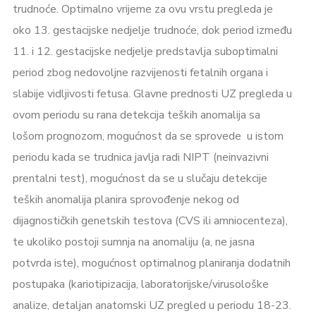
trudnoće. Optimalno vrijeme za ovu vrstu pregleda je
oko 13. gestacijske nedjelje trudnoće, dok period između
11. i 12. gestacijske nedjelje predstavlja suboptimalni
period zbog nedovoljne razvijenosti fetalnih organa i
slabije vidljivosti fetusa. Glavne prednosti UZ pregleda u
ovom periodu su rana detekcija teških anomalija sa
lošom prognozom, mogućnost da se sprovede u istom
periodu kada se trudnica javlja radi NIPT (neinvazivni
prentalni test), mogućnost da se u slučaju detekcije
teških anomalija planira sprovođenje nekog od
dijagnostičkih genetskih testova (CVS ili amniocenteza),
te ukoliko postoji sumnja na anomaliju (a, ne jasna
potvrda iste), mogućnost optimalnog planiranja dodatnih
postupaka (kariotipizacija, laboratorijske/virusološke
analize, detaljan anatomski UZ pregled u periodu 18-23.