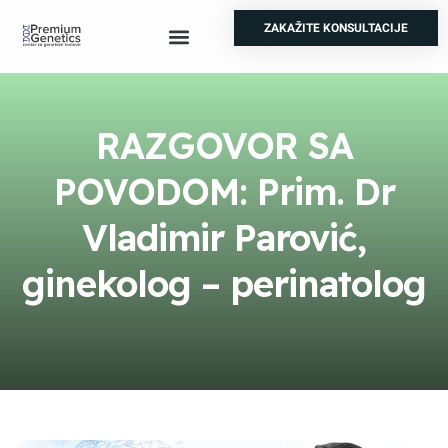
ZAKAŽITE KONSULTACIJE
Prenatalni testovi
Genetski skrinning
Test za nepolodnost
Ostale analize
RAZGOVOR SA
POVODOM: Prim. Dr
Vladimir Parović,
ginekolog – perinatolog