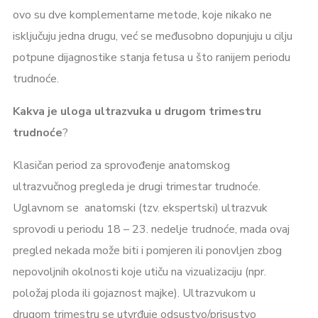
ovo su dve komplementarne metode, koje nikako ne
isključuju jedna drugu, već se međusobno dopunjuju u cilju
potpune dijagnostike stanja fetusa u što ranijem periodu
trudnoće.
Kakva je uloga ultrazvuka u drugom trimestru
trudnoće
?
Klasičan period za sprovođenje anatomskog
ultrazvučnog pregleda je drugi trimestar trudnoće.
Uglavnom se anatomski (tzv. ekspertski) ultrazvuk
sprovodi u periodu 18 – 23. nedelje trudnoće, mada ovaj
pregled nekada može biti i pomjeren ili ponovljen zbog
nepovoljnih okolnosti koje utiču na vizualizaciju (npr.
položaj ploda ili gojaznost majke). Ultrazvukom u
drugom trimestru se utvrđuje odsustvo/prisustvo