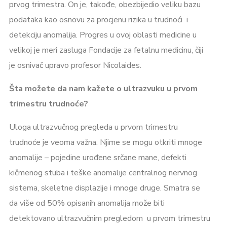
prvog trimestra. On je, takođe, obezbijedio veliku bazu
podataka kao osnovu za procjenu rizika u trudnoći i
detekciju anomalija. Progres u ovoj oblasti medicine u
velikoj je meri zasluga Fondacije za fetalnu medicinu, čiji
je osnivač upravo profesor Nicolaides.
Šta možete da nam kažete o ultrazvuku u prvom
trimestru trudnoće?
Uloga ultrazvučnog pregleda u prvom trimestru
trudnoće je veoma važna. Njime se mogu otkriti mnoge
anomalije – pojedine urođene srčane mane, defekti
kičmenog stuba i teške anomalije centralnog nervnog
sistema, skeletne displazije i mnoge druge. Smatra se
da više od 50% opisanih anomalija može biti
detektovano ultrazvučnim pregledom u prvom trimestru