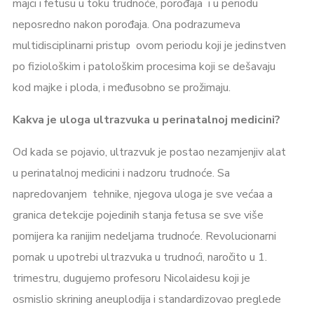
majci i fetusu u toku trudnoće, porođaja i u periodu
neposredno nakon porođaja. Ona podrazumeva
multidisciplinarni pristup ovom periodu koji je jedinstven
po fiziološkim i patološkim procesima koji se dešavaju
kod majke i ploda, i međusobno se prožimaju.
Kakva je uloga ultrazvuka u perinatalnoj medicini?
Od kada se pojavio, ultrazvuk je postao nezamjenjiv alat
u perinatalnoj medicini i nadzoru trudnoće. Sa
napredovanjem tehnike, njegova uloga je sve većaa a
granica detekcije pojedinih stanja fetusa se sve više
pomijera ka ranijim nedeljama trudnoće. Revolucionarni
pomak u upotrebi ultrazvuka u trudnoći, naročito u 1.
trimestru, dugujemo profesoru Nicolaidesu koji je
osmislio skrining aneuplodija i standardizovao preglede