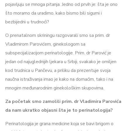
pojavljuju se mnoga pitanja. Jedno od prvih je: šta je ono
što moramo da uradimo, kako bismo bili sigurni i
bezbijedni u trudnoći?
O prenatalnom skriningu razgovarali smo sa prim. dr
Vladimirom Parovićem, ginekologom sa
subspecijalizacijom perinatologije. Prim. dr Parović je
jedan od najuglednijih ljekara u Srbiji, svakako je omiljen
kod trudnica u Pančevu, a priliku da prezentuje svoja
naučna istraživanja imao je kako na domaćim, tako i na
mnogim međunarodnim ginekološkim skupovima.
Za početak smo zamolili prim. dr Vladimira Parovića
da nam ukratko objasni šta je to perinatologija?
Perinatologija je grana medicine koja se bavi brigom o