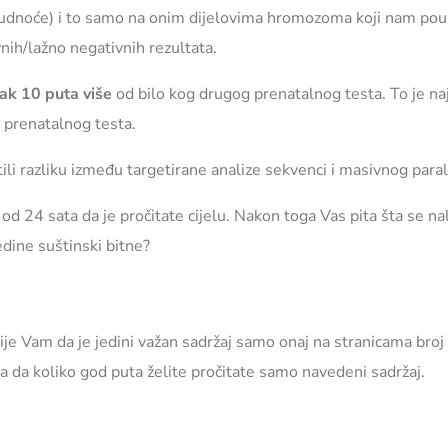
 trudnoće) i to samo na onim dijelovima hromozoma koji nam po
ih/lažno negativnih rezultata.
ak 10 puta više
od bilo kog drugog prenatalnog testa. To je naj
 prenatalnog testa.
li razliku između targetirane analize sekvenci i masivnog para
od 24 sata da je pročitate cijelu. Nakon toga Vas pita šta se na
edine suštinski bitne?
je Vam da je jedini važan sadržaj samo onaj na stranicama broj
ta da koliko god puta želite pročitate samo navedeni sadržaj.