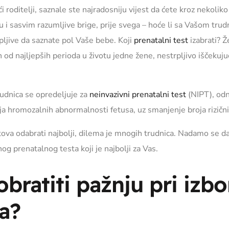
ditelji, saznale ste najradosniju vijest da ćete kroz nekoliko 
u i sasvim razumljive brige, prije svega – hoće li sa Vašom trud
ljive da saznate pol Vaše bebe. Koji
prenatalni test
izabrati? Že
 od najljepših perioda u životu jedne žene, nestrpljivo iščekujuć
rudnica se opredeljuje za
neinvazivni prenatalni test
(NIPT), odn
 hromozalnih abnormalnosti fetusa, uz smanjenje broja rizičnih
 odabrati najbolji, dilema je mnogih trudnica. Nadamo se da ćet
og prenatalnog testa koji je najbolji za Vas.
bratiti pažnju pri izb
a?