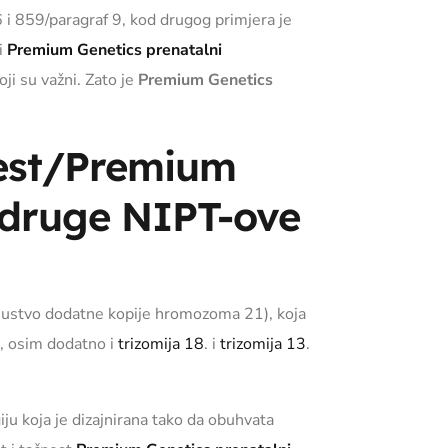
 6 i 859/paragraf 9, kod drugog primjera je
di
Premium Genetics prenatalni
i su važni. Zato je
Premium Genetics
test/Premium
 druge NIPT-ove
isustvo dodatne kopije hromozoma 21), koja
, osim dodatno i
trizomija 18
. i
trizomija 13
.
 koja je dizajnirana tako da obuhvata