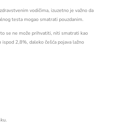
dravstvenim vodičima, izuzetno je važno da
atalnog testa mogao smatrati pouzdanim.
što se ne može prihvatiti, niti smatrati kao
jom ispod 2,8%, daleko češća pojava lažno
šku.