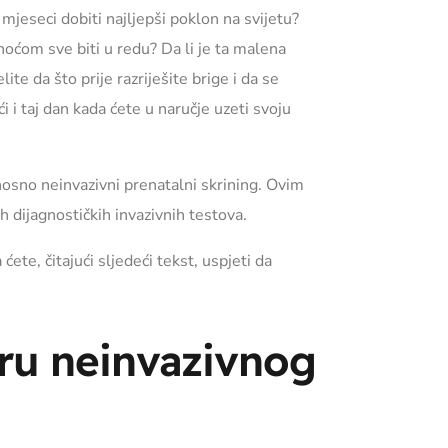
mjeseci dobiti najljepši poklon na svijetu?
noćom sve biti u redu? Da li je ta malena
lite da što prije razriješite brige i da se
i i taj dan kada ćete u naručje uzeti svoju
osno neinvazivni prenatalni skrining. Ovim
 dijagnostičkih invazivnih testova.
e, čitajući sljedeći tekst, uspjeti da
oru neinvazivnog