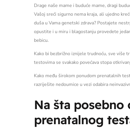
Drage naše mame i buduće mame, dragi budući ro
Vašoj sreći sigurno nema kraja, ali ujedno kreć
duša u Vama genetski zdrava? Postajete nestrp
opustite i u miru i blagostanju provedete jedan
bebicu.
Kako bi bezbrižno iznijele trudnoću, sve više t
testovima se svakako povećava stopa otkrivanja
Kako među širokom ponudom prenatalnih testova
razriješite nedoumice u vezi odabira neinvazivn
Na šta posebno o
prenatalnog test