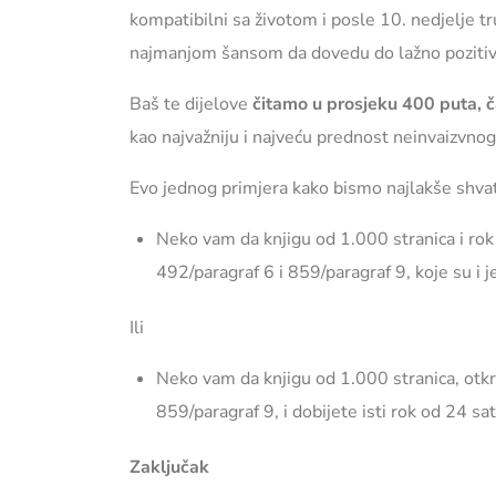
kompatibilni sa životom i posle 10. nedjelje
najmanjom šansom da dovedu do lažno pozitivn
Baš te dijelove
čitamo u prosjeku 400 puta, č
kao najvažniju i najveću prednost neinvaizvnog
Evo jednog primjera kako bismo najlakše shvati
Neko vam da knjigu od 1.000 stranica i rok 
492/paragraf 6 i 859/paragraf 9, koje su i j
Ili
Neko vam da knjigu od 1.000 stranica, otkri
859/paragraf 9, i dobijete isti rok od 24 sa
Zaključak