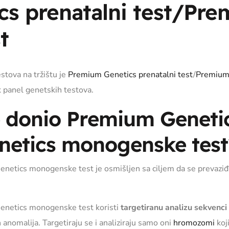
s prenatalni test/Pre
t
stova na tržištu je
Premium Genetics prenatalni test
/
Premium
k panel genetskih testova.
e donio Premium Genetic
netics monogenske test
etics monogenske test je osmišljen sa ciljem da se prevaziđu
enetics monogenske test koristi
targetiranu analizu sekvenci
nomalija. Targetiraju se i analiziraju samo oni
hromozomi
koj