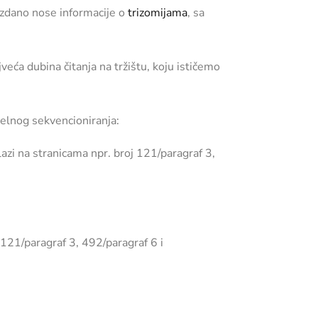
uzdano nose informacije o
trizomijama
, sa
veća dubina čitanja na tržištu, koju ističemo
lelnog sekvencioniranja:
lazi na stranicama npr. broj 121/paragraf 3,
 121/paragraf 3, 492/paragraf 6 i