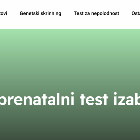
tovi
Genetski skrinning
Test za nepolodnost
Ost
prenatalni test iza