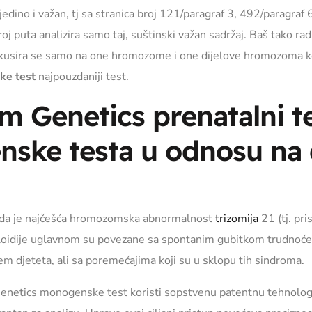
 jedino i važan, tj sa stranica broj 121/paragraf 3, 492/paragraf
oj puta analizira samo taj, suštinski važan sadržaj. Baš tako ra
kusira se samo na one hromozome i one dijelove hromozoma koj
ke test
najpouzdaniji test.
m Genetics prenatalni 
nske testa u odnosu na
cu da je najčešća hromozomska abnormalnost
trizomija
21 (tj. pr
ploidije uglavnom su povezane sa spontanim gubitkom trudnoće
m djeteta, ali sa poremećajima koji su u sklopu tih sindroma.
etics monogenske test koristi sopstvenu patentnu tehnologiju