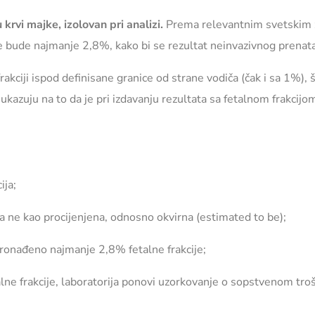
krvi majke, izolovan pri analizi.
Prema relevantnim svetskim z
majke bude najmanje 2,8%, kako bi se rezultat neinvazivnog pren
 frakciji ispod definisane granice od strane vodiča (čak i sa 1%), 
ci ukazuju na to da je pri izdavanju rezultata sa fetalnom frakci
ija;
, a ne kao procijenjena, odnosno okvirna (estimated to be);
 pronađeno najmanje 2,8% fetalne frakcije;
lne frakcije, laboratorija ponovi uzorkovanje o sopstvenom tro